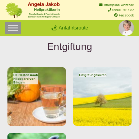
info@jakob-winzer.de
09901-919982
Facebook
Anfahrtsroute
Entgiftung
Heilfasten nach
Entgiftungskuren
Hildegard von
Bingen