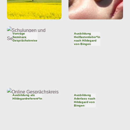
Vorträge
Ausbildung
Seminare
Heilfastenleiter*in
Gesprächskreise
nach Hildegard
von Bingen
Ausbildung als
Ausbildung
Hildegardreferent*in
Aderlass nach
Hildegard von
Bingen