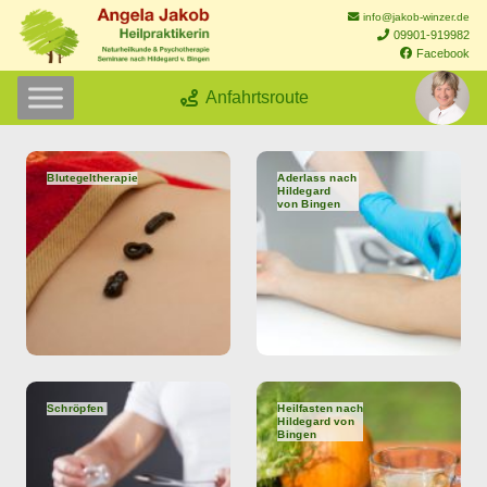
info@jakob-winzer.de
09901-919982
Facebook
Anfahrtsroute
Blutegeltherapie
Aderlass nach
Hildegard
von Bingen
Schröpfen
Heilfasten nach
Hildegard von
Bingen