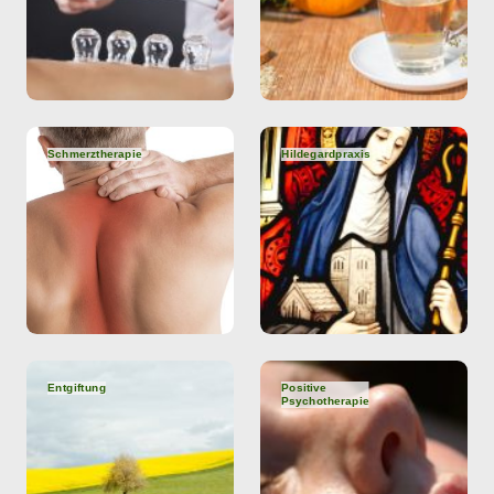
Schmerztherapie
Hildegardpraxis
Entgiftung
Positive
Psychotherapie