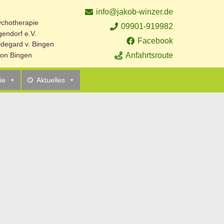
info@jakob-winzer.de
sychotherapie
09901-919982
endorf e.V.
Facebook
ildegard v. Bingen
Anfahrtsroute
 von Bingen
ie
Aktuelles