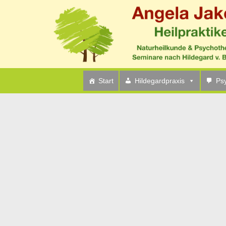
Start
Hildegardpraxis
Ps