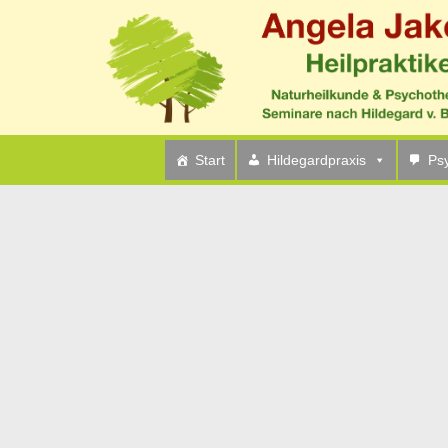
Start
Hildegardpraxis
Ps