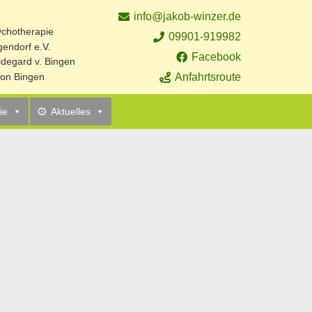
info@jakob-winzer.de
sychotherapie
09901-919982
endorf e.V.
Facebook
ildegard v. Bingen
Anfahrtsroute
 von Bingen
ie
Aktuelles