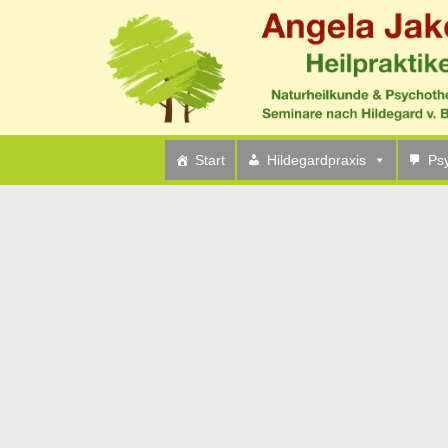
Start
Hildegardpraxis
Ps