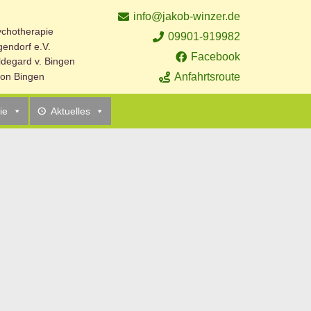
info@jakob-winzer.de
sychotherapie
09901-919982
endorf e.V.
Facebook
ildegard v. Bingen
Anfahrtsroute
 von Bingen
ie
Aktuelles