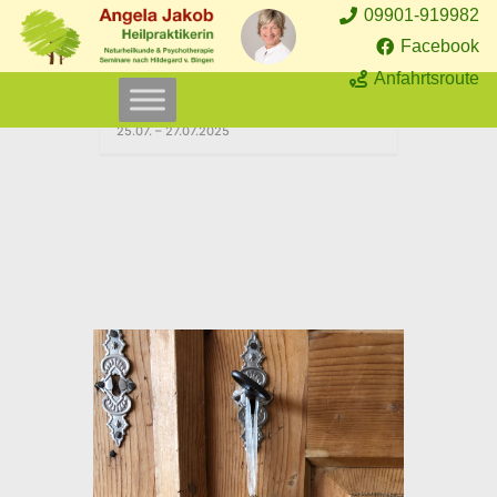
09901-919982
Home
Wochenendseminar
Facebook
Wochenendseminar: Sehnsucht nach dem
Anfahrtsroute
heilen Leben „Die Seele und ihr Zelt“ vom
25.07. – 27.07.2025