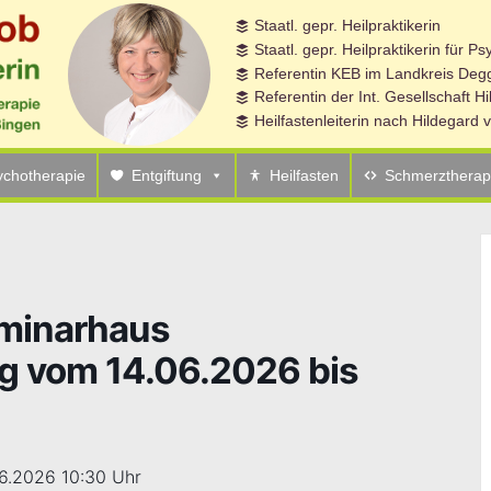
Staatl. gepr. Heilpraktikerin
nfels/Regensburg vom 14.06.2026 bis 19.06.2026
Staatl. gepr. Heilpraktikerin für P
Referentin KEB im Landkreis Degg
Referentin der Int. Gesellschaft H
Heilfastenleiterin nach Hildegard
ychotherapie
Entgiftung
Heilfasten
Schmerztherap
eminarhaus
g vom 14.06.2026 bis
06.2026 10:30 Uhr