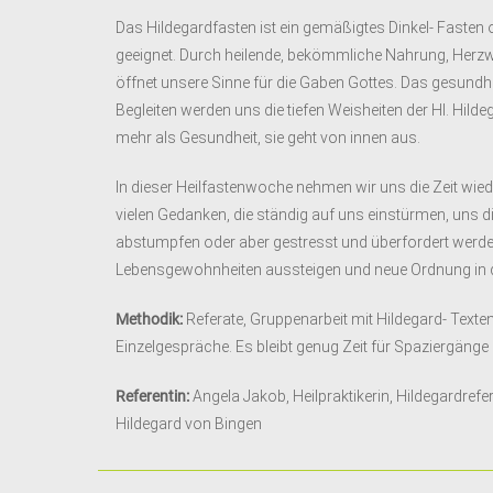
Das Hildegardfasten ist ein gemäßigtes Dinkel- Fasten 
geeignet. Durch heilende, bekömmliche Nahrung, Herz
öffnet unsere Sinne für die Gaben Gottes. Das gesundheit
Begleiten werden uns die tiefen Weisheiten der Hl. Hild
mehr als Gesundheit, sie geht von innen aus.
In dieser Heilfastenwoche nehmen wir uns die Zeit wiede
vielen Gedanken, die ständig auf uns einstürmen, uns d
abstumpfen oder aber gestresst und überfordert werd
Lebensgewohnheiten aussteigen und neue Ordnung in d
Methodik:
Referate, Gruppenarbeit mit Hildegard- Texten
Einzelgespräche. Es bleibt genug Zeit für Spaziergäng
Referentin:
Angela Jakob, Heilpraktikerin, Hildegardrefer
Hildegard von Bingen