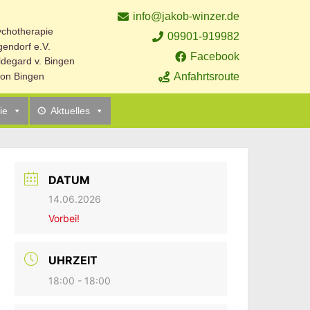
info@jakob-winzer.de
sychotherapie
09901-919982
endorf e.V.
Facebook
ildegard v. Bingen
Anfahrtsroute
 von Bingen
ie
Aktuelles
DATUM
14.06.2026
Vorbei!
UHRZEIT
18:00 - 18:00