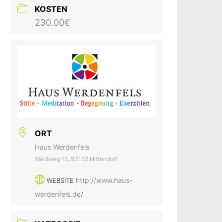
KOSTEN
230.00€
ORT
Haus Werdenfels
Waldweg 15, 93152 Nittendorf
http://www.haus-
WEBSITE
werdenfels.de/