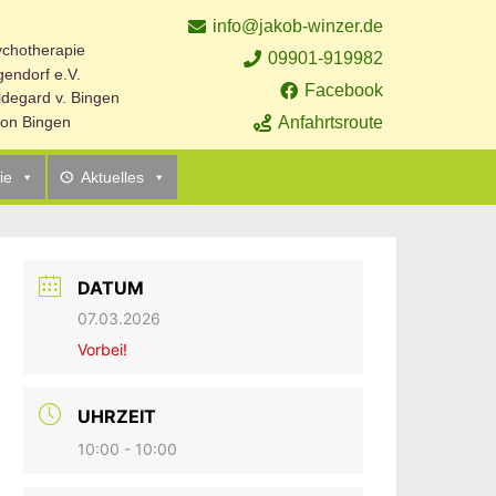
info@jakob-winzer.de
sychotherapie
09901-919982
endorf e.V.
Facebook
ildegard v. Bingen
Anfahrtsroute
 von Bingen
ie
Aktuelles
DATUM
07.03.2026
Vorbei!
UHRZEIT
10:00 - 10:00