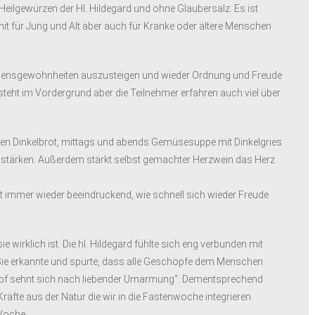
 Heilgewürzen der Hl. Hildegard und ohne Glaubersalz. Es ist
mit für Jung und Alt aber auch für Kranke oder ältere Menschen
ebensgewohnheiten auszusteigen und wieder Ordnung und Freude
d steht im Vordergrund aber die Teilnehmer erfahren auch viel über
en Dinkelbrot, mittags und abends Gemüsesuppe mit Dinkelgries
u stärken. Außerdem stärkt selbst gemachter Herzwein das Herz
ist immer wieder beeindruckend, wie schnell sich wieder Freude
wirklich ist. Die hl. Hildegard fühlte sich eng verbunden mit
Sie erkannte und spürte, dass alle Geschöpfe dem Menschen
öpf sehnt sich nach liebender Umarmung“. Dementsprechend
äfte aus der Natur die wir in die Fastenwoche integrieren.
Woche.