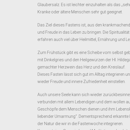
Glaubersalz. Es ist leichter einzuhalten als das „se
Kranke oder ältere Menschen sehr gut geeignet.
Das Ziel dieses Fastens ist, aus den krankmache
und Freude in das Leben zu bringen. Die Spiritualitä
erfahren auch viel über Heilmittel, Ernährung und Le
Zum Frühstück gibt es eine Scheibe vom selbst g
mit Dinkelgries und den Heilgewürzen der Hl. Hilde
gemachter Herzwein das Herz und den Kreislauf.
Dieses Fasten lässt sich gut im Alltag integrieren 
wieder Freude und innere Zufriedenheit einstellen.
Auch unsere Seele kann sich wieder zurückbesinnen we
verbunden mit allem Lebendigen und dem wollen auc
Geschöpfe dem Menschen dienen und ihm Lebenskr
liebender Umarmung“. Dementsprechend erkannte H
der Natur die wir in die Fastenwoche integrieren.