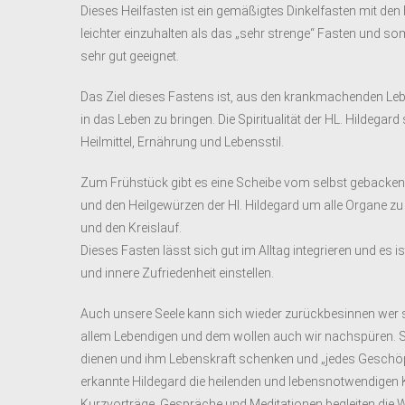
Dieses Heilfasten ist ein gemäßigtes Dinkelfasten mit den
leichter einzuhalten als das „sehr strenge“ Fasten und so
sehr gut geeignet.
Das Ziel dieses Fastens ist, aus den krankmachenden L
in das Leben zu bringen. Die Spiritualität der HL. Hildegar
Heilmittel, Ernährung und Lebensstil.
Zum Frühstück gibt es eine Scheibe vom selbst gebacken
und den Heilgewürzen der Hl. Hildegard um alle Organe z
und den Kreislauf.
Dieses Fasten lässt sich gut im Alltag integrieren und es 
und innere Zufriedenheit einstellen.
Auch unsere Seele kann sich wieder zurückbesinnen wer sie 
allem Lebendigen und dem wollen auch wir nachspüren. 
dienen und ihm Lebenskraft schenken und „jedes Gesch
erkannte Hildegard die heilenden und lebensnotwendigen Kr
Kurzvorträge, Gespräche und Meditationen begleiten die 