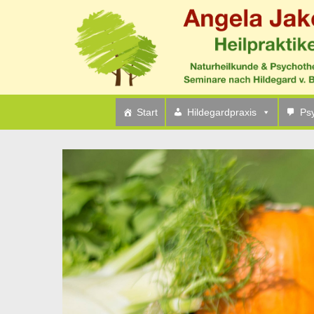
Home
Heilfasten
Heilfasten nach Hildegard von Bingen vo
Start
Hildegardpraxis
Ps