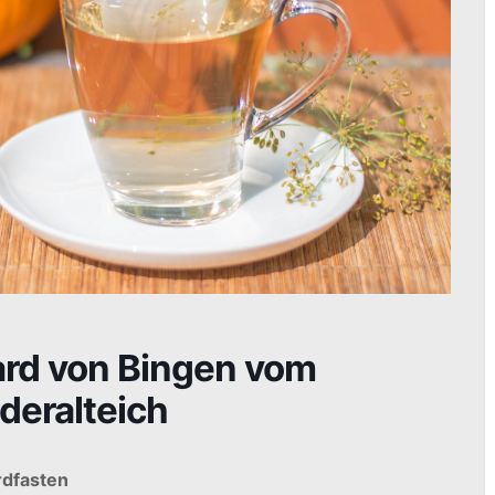
ard von Bingen vom
deralteich
rdfasten