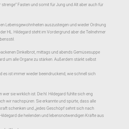
hr strenge“ Fasten und somit für Jung und Alt aber auch für
nden Lebensgewohnheiten auszusteigen und wieder Ordnung
t der HL. Hildegard steht im Vordergrund aber die Teilnehmer
bensstil.
ebackenen Dinkelbrot, mittags und abends Gemüsesuppe
gard um alle Organe zu stärken. Außerdem stärkt selbst
und es ist immer wieder beeindruckend, wie schnell sich
r sie wirklich ist. Die hl. Hildegard fühlte sich eng
h wir nachspüren. Sie erkannte und spürte, dass alle
aft schenken und „jedes Geschöpf sehnt sich nach
ildegard die heilenden und lebensnotwendigen Kräfte aus