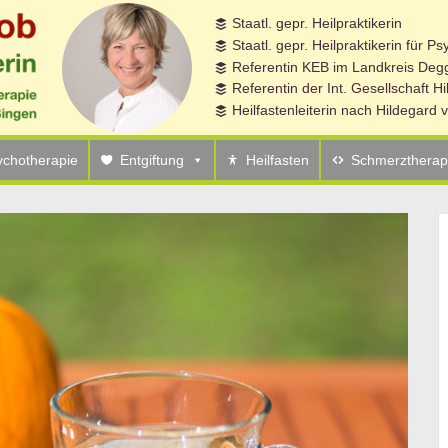
Staatl. gepr. Heilpraktikerin
m 07.03.26 – 13.03.26 Niederalteich
Staatl. gepr. Heilpraktikerin für P
Referentin KEB im Landkreis Degg
Referentin der Int. Gesellschaft H
Heilfastenleiterin nach Hildegard
ychotherapie
Entgiftung
Heilfasten
Schmerztherap