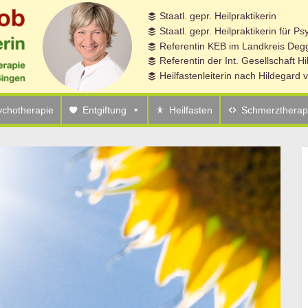
Staatl. gepr. Heilpraktikerin
rd Gesprächskreis. Thema: Frau sein in Würde
Staatl. gepr. Heilpraktikerin für P
Referentin KEB im Landkreis Degg
Referentin der Int. Gesellschaft H
Heilfastenleiterin nach Hildegard
ychotherapie
Entgiftung
Heilfasten
Schmerztherap