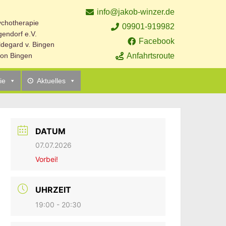
info@jakob-winzer.de
sychotherapie
09901-919982
endorf e.V.
Facebook
ildegard v. Bingen
Anfahrtsroute
 von Bingen
ie
Aktuelles
DATUM
07.07.2026
Vorbei!
UHRZEIT
19:00 - 20:30