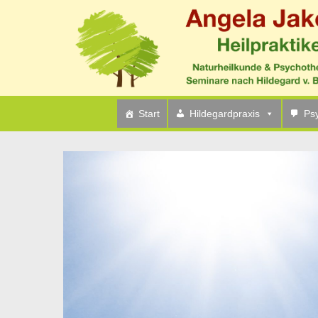
Home
Online Hildegardgesprächskreis
32. Online Hildega
Start
Hildegardpraxis
Ps