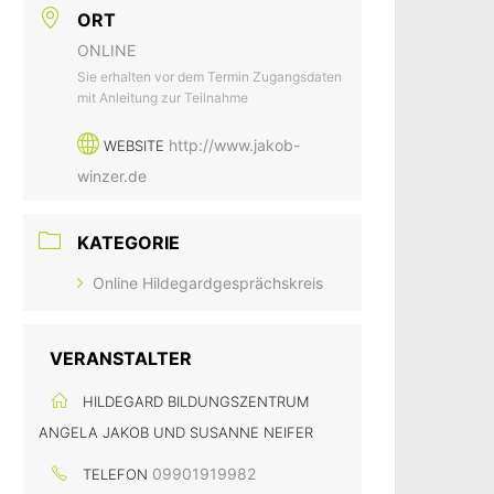
ORT
ONLINE
Sie erhalten vor dem Termin Zugangsdaten
mit Anleitung zur Teilnahme
http://www.jakob-
WEBSITE
winzer.de
KATEGORIE
Online Hildegardgesprächskreis
VERANSTALTER
HILDEGARD BILDUNGSZENTRUM
ANGELA JAKOB UND SUSANNE NEIFER
09901919982
TELEFON