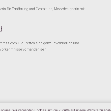
rerin für Ernährung und Gestaltung, Modedesignerin mit
d
interessieren. Die Treffen sind ganz unverbindlich und
 Vorkenntnisse vorhanden sein.
Impressum
Datenschutz
ookies. Wir verwenden Cookies, um die Zugriffe auf unsere Website zu anal