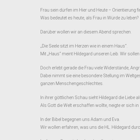
Frau sein dürfen im Hier und Heute – Orientierung f
Was bedeutet es heute, als Frau in Würde zu leben?
Darüber wollen wir an diesem Abend sprechen.
„Die Seele sitzt im Herzen wie in einem Haus“.
Mit „Haus“ meint Hildegard unseren Leib. Wir sollen
Doch erlebt gerade die Frau viele Widerstände, An
Dabei nimmt sie eine besondere Stellung im Weltgesc
ganzen Menschengeschlechtes.
In ihrer göttlichen Schau sieht Hildegard die Liebe a
Als Gott die Welt erschaffen wollte, neigte er sich in
In der Bibel begegnen uns Adam und Eva.
Wir wollen erfahren, was uns die HL. Hildegard durc