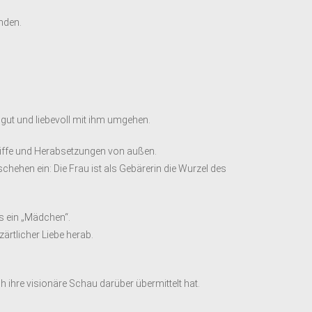
inden.
 gut und liebevoll mit ihm umgehen.
griffe und Herabsetzungen von außen.
hehen ein: Die Frau ist als Gebärerin die Wurzel des
ls ein „Mädchen“.
 zärtlicher Liebe herab.
h ihre visionäre Schau darüber übermittelt hat.